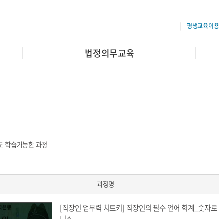
평생교육이용
법정의무교육
무
 학습가능한 과정
과정명
[직장인 업무력 치트키] 직장인의 필수 언어 회계_숫자로
니스