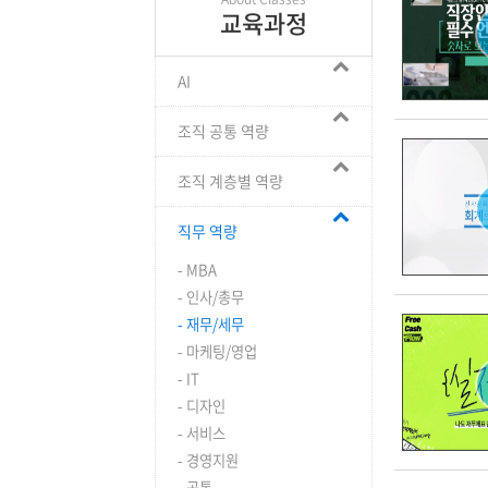
교육과정
AI
조직 공통 역량
조직 계층별 역량
직무 역량
- MBA
- 인사/총무
- 재무/세무
- 마케팅/영업
- IT
- 디자인
- 서비스
- 경영지원
- 공통