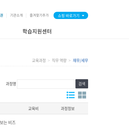
권
기관소개
즐겨찾기추가
쇼핑 바로가기
학습지원센터
교육과정
직무 역량
재무/세무
과정명
검색
교육비
과정정보
 보는 비즈