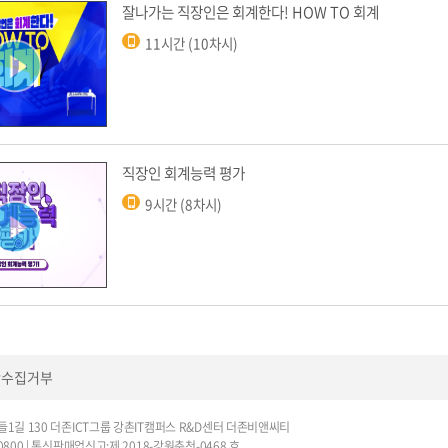
잘나가는 직장인은 회계한다! HOW TO 회계
11시간 (10차시)
직장인 회계능력 평가
9시간 (8차시)
단수집거부
1길 130 더존ICT그룹 강촌IT캠퍼스 R&D센터 더존비앤씨티
670-0800 | 통신판매업신고:제 2018-강원춘천-0468 호