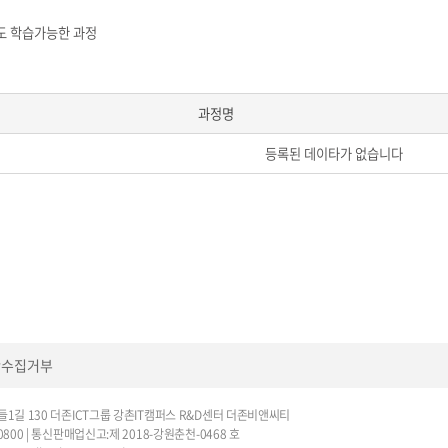
 학습가능한 과정
과정명
등록된 데이타가 없습니다
단수집거부
1길 130 더존ICT그룹 강촌IT캠퍼스 R&D센터 더존비앤씨티
670-0800 | 통신판매업신고:제 2018-강원춘천-0468 호