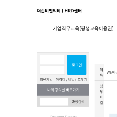
기업직무교육(평생교육이용권)
로그인
제
WE에
목
회원가입
아이디 / 비밀번호찾기
첨
나의 강의실 바로가기
부
파
과정검색
일
Customer Support