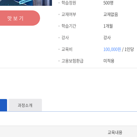
학습정원
500명
교재여부
교재없음
맛보기
학습기간
1개월
강사
강사
교육비
100,000원
/ 1인당
고용보험환급
미적용
과정소개
교육내용