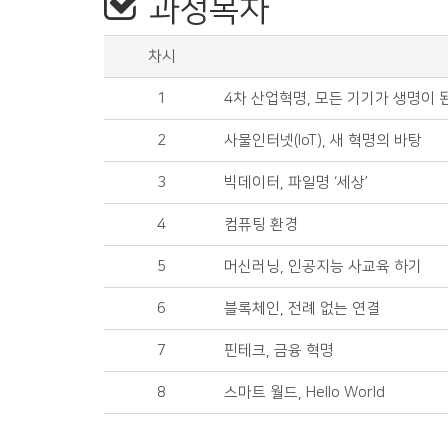
과정목차
차시
1
4차 산업혁명, 모든 기기가 생명이 
2
사물인터넷(IoT), 새 혁명의 바탕
3
빅데이터, 파일명 ‘세상’
4
컴퓨팅 환경
5
머신러닝, 인공지능 사교육 하기
6
블록체인, 전례 없는 연결
7
핀테크, 금융 혁명
8
스마트 월드, Hello World