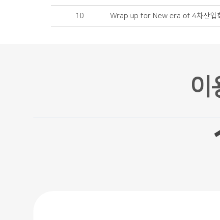
10
Wrap up for New era of 4차산
이