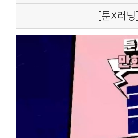
[툰X러닝