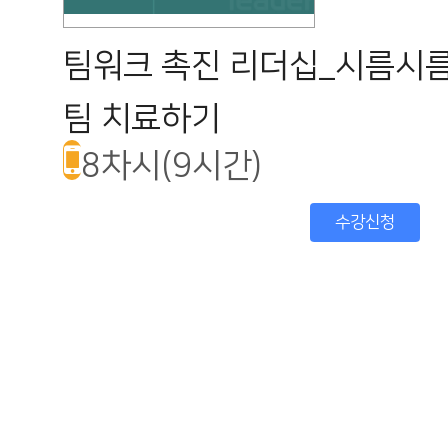
팀워크 촉진 리더십_시름시름
팀 치료하기
8차시(9시간)
수강신청