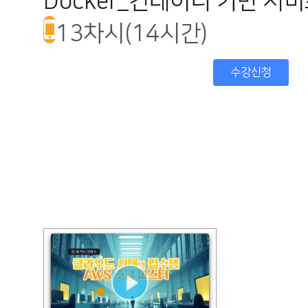
Docker_컨테이너 기반 서
13차시(14시간)
수강신청